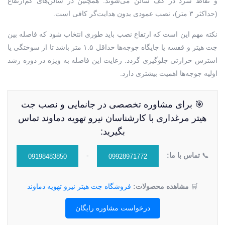
و نقاط سرد در کف سالن می‌شوند. همچنین در سالن‌های کم‌ارتفاع
(حداکثر ۳ متر)، نصب عمودی بدون هدایت‌گر کافی است.
نکته مهم این است که ارتفاع نصب باید طوری انتخاب شود که فاصله بین
جت هیتر و قفسه یا جایگاه جوجه‌ها حداقل ۱.۵ متر باشد تا از سوختگی یا
استرس حرارتی جلوگیری گردد. رعایت این فاصله به ویژه در دوره رشد
اولیه جوجه‌ها اهمیت بیشتری دارد.
🎯 برای مشاوره تخصصی در جانمایی و نصب جت
هیتر مرغداری با کارشناسان نیرو تهویه دماوند تماس
بگیرید:
📞
تماس با ما:
-
09198483850
09928971772
🛒
مشاهده محصولات:
فروشگاه جت هیتر نیرو تهویه دماوند
درخواست مشاوره رایگان