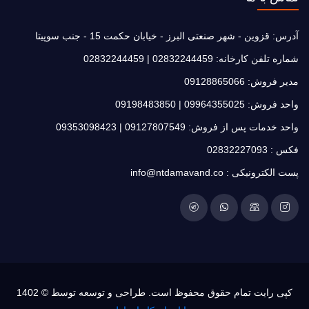
آدرس:
قزوین - شهر صنعتی البرز - خیابان حکمت 15 - جنب سوپیتا
شماره تلفن کارخانه:
02832244459
|
02832244459
مدیر فروش:
09128865066
واحد فروش:
09964355025
|
09198483850
واحد خدمات پس از فروش:
09127807549
|
09353098423
فکس :
02832227093
پست الکترونیکی :
info@ntdamavand.co
کپی رایت تمام حقوق محفوظ است. طراحی و توسعه توسط © 1402