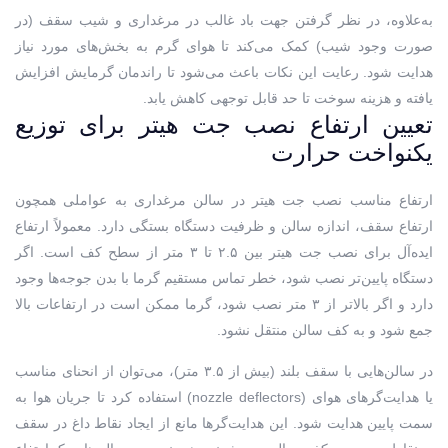
به‌علاوه، در نظر گرفتن جهت باد غالب در مرغداری و شیب سقف (در
صورت وجود شیب) کمک می‌کند تا هوای گرم به بخش‌های مورد نیاز
هدایت شود. رعایت این نکات باعث می‌شود تا راندمان گرمایش افزایش
یافته و هزینه سوخت تا حد قابل توجهی کاهش یابد.
تعیین ارتفاع نصب جت هیتر برای توزیع
یکنواخت حرارت
ارتفاع مناسب نصب جت هیتر در سالن مرغداری به عواملی همچون
ارتفاع سقف، اندازه سالن و ظرفیت دستگاه بستگی دارد. معمولاً ارتفاع
ایده‌آل برای نصب جت هیتر بین ۲.۵ تا ۳ متر از سطح کف است. اگر
دستگاه پایین‌تر نصب شود، خطر تماس مستقیم گرما با بدن جوجه‌ها وجود
دارد و اگر بالاتر از ۳ متر نصب شود، گرما ممکن است در ارتفاعات بالا
جمع شود و به کف سالن منتقل نشود.
در سالن‌هایی با سقف بلند (بیش از ۳.۵ متر)، می‌توان از انحنای مناسب
یا هدایت‌گرهای هوای (nozzle deflectors) استفاده کرد تا جریان هوا به
سمت پایین هدایت شود. این هدایت‌گرها مانع از ایجاد نقاط داغ در سقف