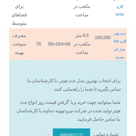
مکعب در
برای
گازی
NT50
ساعت
فضاهای
متوسط
جت هیتر
9.5
متر
مصرف
100,000
گازی 100
70
50×154×60
مکعب در
سوخت
هزار کم
ساعت
بهینه
مصرف
برای انتخاب بهترین مدل جت هیتر، با کارشناسان ما
تماس بگیرید تا شما را راهنمایی کنند.
شما میتوانید جهت خرید و یا گرفتن قیمت روز انواع جت
هیتر تولید شده در شرکت نیرو تهویه دماوند با کارشناسان
ما تماس حاصل فرمایید.
شماره تماس:
-
09928971772