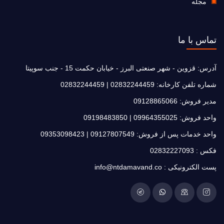
مجله
تماس با ما
آدرس:
قزوین - شهر صنعتی البرز - خیابان حکمت 15 - جنب سوپیتا
شماره تلفن کارخانه:
02832244459
|
02832244459
مدیر فروش:
09128865066
واحد فروش:
09964355025
|
09198483850
واحد خدمات پس از فروش:
09127807549
|
09353098423
فکس :
02832227093
پست الکترونیکی :
info@ntdamavand.co