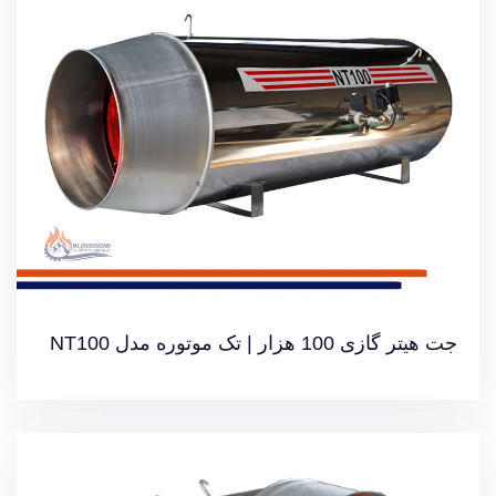
خرید آنلاین جت هیتر
جت هیتر گازی 100 هزار | تک موتوره مدل NT100