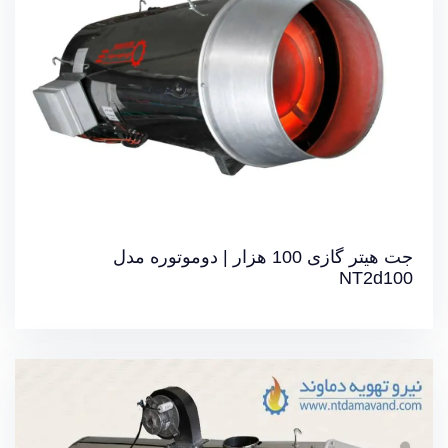
خرید آنلاین جت هیتر
جت هیتر گازی 100 هزار | دوموتوره مدل
NT2d100