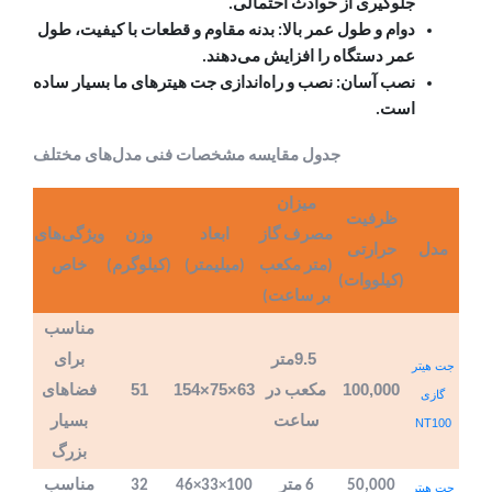
جلوگیری از حوادث احتمالی.
دوام و طول عمر بالا: بدنه مقاوم و قطعات با کیفیت، طول
عمر دستگاه را افزایش می‌دهند.
نصب آسان: نصب و راه‌اندازی جت هیترهای ما بسیار ساده
است.
جدول مقایسه مشخصات فنی مدل‌های مختلف
میزان
ظرفیت
مصرف گاز
ابعاد
وزن
ویژگی‌های
مدل
حرارتی
(متر مکعب
(میلیمتر)
(کیلوگرم)
خاص
(کیلووات)
بر ساعت)
مناسب
9.5
متر
برای
جت هیتر
51
154×75×63
100,000
مکعب در
فضاهای
گازی
ساعت
بسیار
NT100
بزرگ
50,000
6 متر
100×33×46
32
مناسب
جت هیتر